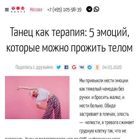
Москва
+7 (495) 105-98-39
Танец как терапия: 5 эмоций,
которые можно прожить телом
Поделись с друзьями:
04.03.2026
Мы привыкли нести эмоции
как тяжелый чемодан без
ручки: и бросить жалко, и
нести больно. Обида
застревает в плечах, злость
— челюсти, а тревога сжимает
грудную клетку так, что не
вздохнуть. Ученые подтверждают, что до 90% информации мозг