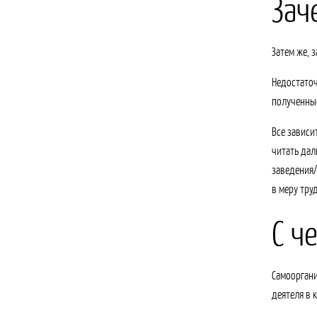
Зач
Затем же, 
Недостаточ
полученные
Все зависи
читать дал
заведения/
в меру тру
С ч
Самооргани
деятеля в 