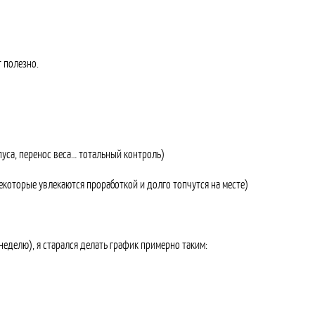
т полезно.
пуса, перенос веса… тотальный контроль)
некоторые увлекаются проработкой и долго топчутся на месте)
еделю), я старался делать график примерно таким: