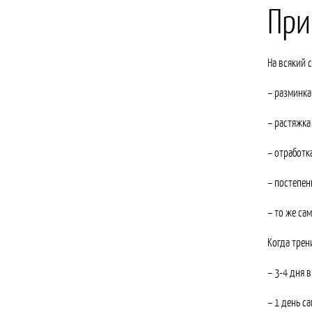
При
На всякий 
– разминка
– растяжка
– отработк
– постепен
– то же са
Когда трен
– 3-4 дня в
– 1 день с