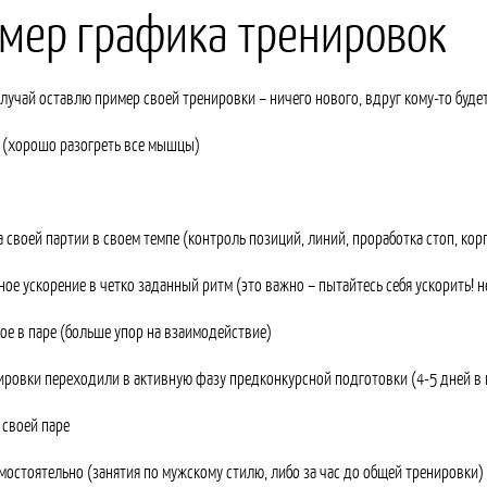
мер графика тренировок
случай оставлю пример своей тренировки – ничего нового, вдруг кому-то буде
 (хорошо разогреть все мышцы)
а своей партии в своем темпе (контроль позиций, линий, проработка стоп, кор
ное ускорение в четко заданный ритм (это важно – пытайтесь себя ускорить! 
мое в паре (больше упор на взаимодействие)
ировки переходили в активную фазу предконкурсной подготовки (4-5 дней в н
 своей паре
амостоятельно (занятия по мужскому стилю, либо за час до общей тренировки)