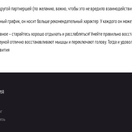
 другой партнершей (по желанию, важно, чтобы это не вредило взаимодействи
ный график, он носит больше рекомендательный характер. У каждого он может
авное – старайтесь хорошо отдыхать и расслабляться! Умейте правильно восст
сауной отлично восстанавливают мышцы и переключают голову. Тогда и удовол
вития
ия
нг
вязь