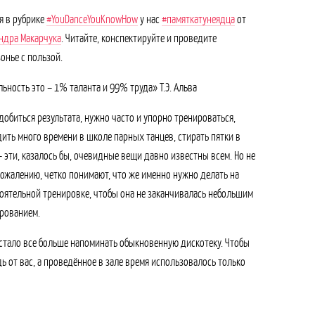
я в рубрике
#YouDanceYouKnowHow
у нас
#памяткатунеядца
от
ндра Макарчука
. Читайте, конспектируйте и проведите
онье с пользой.
льность это – 1% таланта и 99% труда» Т.Э. Альва
добиться результата, нужно часто и упорно тренироваться,
ить много времени в школе парных танцев, стирать пятки в
– эти, казалось бы, очевидные вещи давно известны всем. Но не
 сожалению, четко понимают, что же именно нужно делать на
оятельной тренировке, чтобы она не заканчивалась небольшим
рованием.
о стало все больше напоминать обыкновенную дискотеку. Чтобы
ь от вас, а проведённое в зале время использовалось только