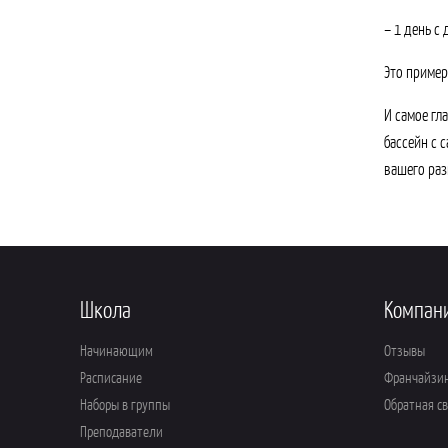
– 1 день с
Это пример
И самое гл
бассейн с 
вашего раз
Школа
Компан
Начинающим
Отзывы
Расписание
Франчайзи
Наборы в группы
Обратная с
Преподаватели