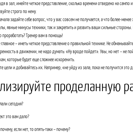
дя в зал, имейте четкое представление, сколько времени отведено на сампо и 
вуйте строго по нему.
ачала задайте себе вопрос, что у вас совсем не получается, а что более-менее
лы, явные минусы техники, так и закрепить и развить ваши сильные стороны. Н
о проработать? Тренер вам в помощь!
 главное – иметь четкое представление о правильной технике. Не обманывайте 
ренность в движении, не надо думать: «Ну вроде пойдет». Увы, но нет – не по
ам, которые будет еще сложнее искоренить.
те цели и добивайтесь их. Например, «не уйду из зала, пока не получится это 
лизируйте проделанную р
лали сегодня?
кт это вам дало?
 почему, если нет, то опять-таки – почему?