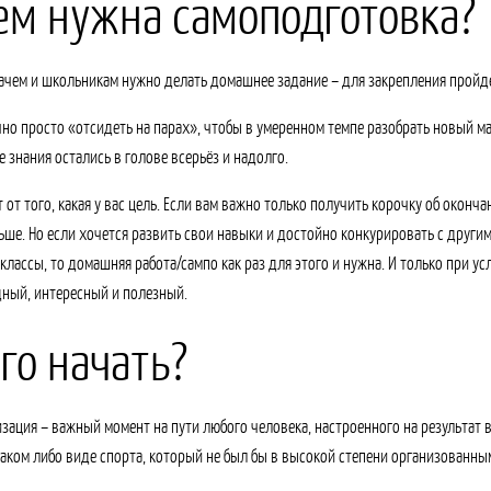
ем нужна самоподготовка?
зачем и школьникам нужно делать домашнее задание – для закрепления пройд
но просто «отсидеть на парах», чтобы в умеренном темпе разобрать новый мат
 знания остались в голове всерьёз и надолго.
т от того, какая у вас цель. Если вам важно только получить корочку об оконч
ьше. Но если хочется развить свои навыки и достойно конкурировать с други
классы, то домашняя работа/сампо как раз для этого и нужна. И только при у
дный, интересный и полезный.
его начать?
зация – важный момент на пути любого человека, настроенного на результат 
каком либо виде спорта, который не был бы в высокой степени организованны