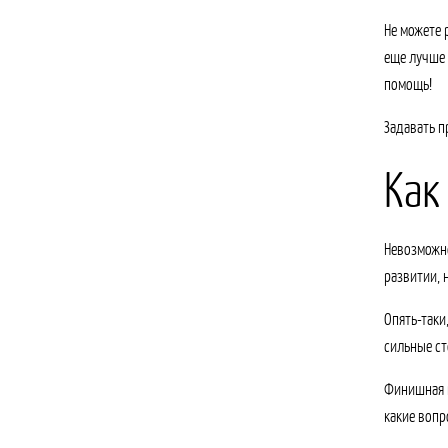
Не можете 
еще лучше 
помощь!
Задавать п
Как
Невозможно
развитии, 
Опять-таки
сильные ст
Финишная п
какие вопр