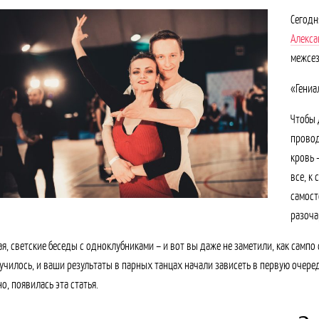
Сегодн
Алекса
межсез
«Гениа
Чтобы 
провод
кровь 
все, к
самост
разоча
ая, светские беседы с одноклубниками – и вот вы даже не заметили, как самп
лучилось, и ваши результаты в парных танцах начали зависеть в первую очеред
о, появилась эта статья.