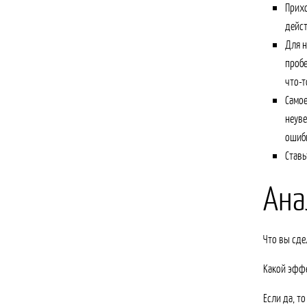
Прихо
дейст
Для н
пробе
что-т
Самое
неуве
ошибк
Ставь
Ана
Что вы сде
Какой эффе
Если да, то