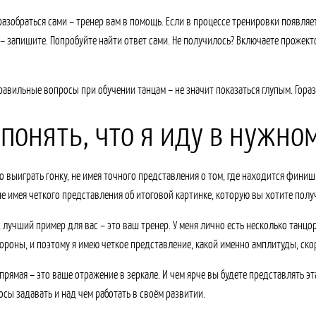
разобраться сами – тренер вам в помощь. Если в процессе тренировки появляет
– запишите. Попробуйте найти ответ сами. Не получилось? Включаете прожектор
равильные вопросы при обучении танцам – не значит показаться глупым. Гора
 понять, что я иду в нужн
 выиграть гонку, не имея точного представления о том, где находится финиш.
не имея четкого представления об итоговой картинке, которую вы хотите полу
, лучший пример для вас – это ваш тренер. У меня лично есть несколько танцо
ороны, и поэтому я имею четкое представление, какой именно амплитуды, скор
рямая – это ваше отражение в зеркале. И чем ярче вы будете представлять эта
осы задавать и над чем работать в своём развитии.