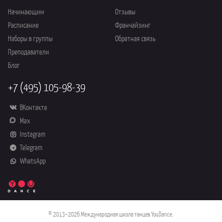
Начинающим
Отзывы
Расписание
Франчайзинг
Наборы в группы
Обратная связь
Преподаватели
Блог
+7 (495) 105-98-39
ВКонтакте
Max
Instagram
Telegram
WhatsApp
© 2013–2026 Международная школа танцев YouDance.