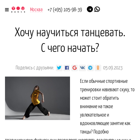
Москва
+7 (495) 105-98-39
Хочу научиться танцевать.
С чего начать?
Поделись с друзьями:
05.09.2023
Если обычные спортивные
тренировки навевают скуку, то
может стоит обратить
внимание на такое
увлекательное и
вдохновляющее занятие как
танцы? Подобно
традиционному фитнесу они позволяют укреплять все группы мышц и