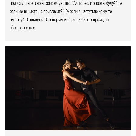
подкрадывается знакомое чувство: “А что, если я всё забуду?”, “А
если меня никто не пригласит?”, “А если я наступлю кому-то
на ногу?”. Спокойно. Это нормально, и через это проходят
абсолютно все.