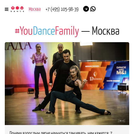
Москва
+7 (495) 105-98-39
#You
Dance
Family
— Москва
Почему взрослым легче научиться танцевать, чем кажется: 7