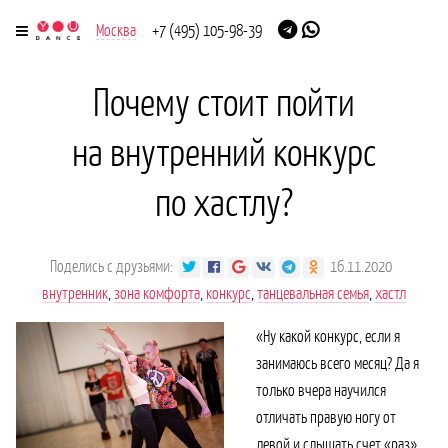
Москва
+7 (495) 105-98-39
Почему стоит пойти
на внутренний конкурс
по хастлу?
Поделись с друзьями:
16.11.2020
внутренник
,
зона комфорта
,
конкурс
,
танцевальная семья
,
хастл
«Ну какой конкурс, если я
занимаюсь всего месяц? Да я
только вчера научился
отличать правую ногу от
левой и слышать счет «раз»