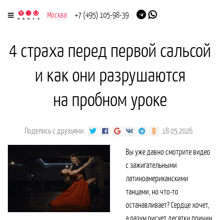
Москва
+7 (495) 105-98-39
4 страха перед первой сальсой
и как они разрушаются
на пробном уроке
Поделись с друзьями:
18.05.2026
Вы уже давно смотрите видео
с зажигательными
латиноамериканскими
танцами, но что-то
останавливает? Сердце хочет,
а разум рисует десятки причин