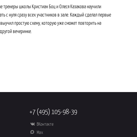
е тренеры школы Кристиан Боц и Олеся Казакова научили
ать с нуля сразу всех участников в зале. Каждый сделал первые
 выучил простую схему, которую уже сможет повторить на
другой вечеринке.
+7 (495) 105-98-39
ВКонтакте
Max