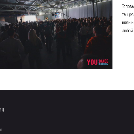
Топовы
танцев
шаги и
любой 
ия
нг