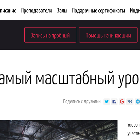
списание
Преподаватели
Залы
Подарочные сертификаты
Инди
Запись на пробный
Помощь начинающим
амый масштабный уро
Поделись с друзьями:
YouDan
участв