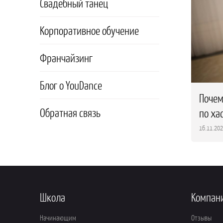
Свадебный танец
Корпоративное обучение
Франчайзинг
Блог о YouDance
Почем
Обратная связь
по ха
16.11.20
Школа
Компан
Начинающим
Отзывы