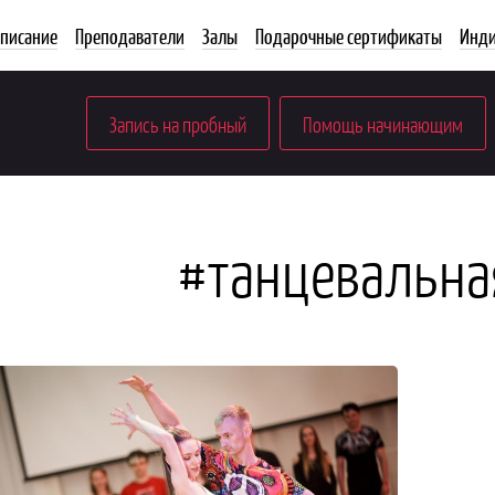
списание
Преподаватели
Залы
Подарочные сертификаты
Инди
Запись на пробный
Помощь начинающим
#танцевальна