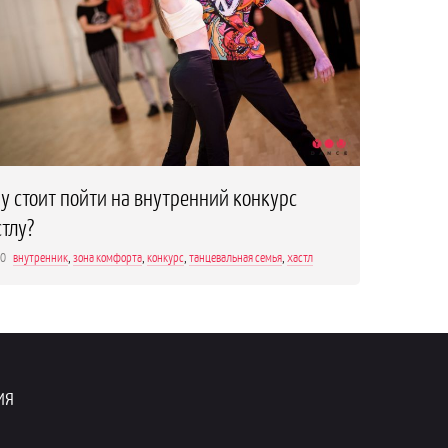
у стоит пойти на внутренний конкурс
стлу?
20
внутренник
,
зона комфорта
,
конкурс
,
танцевальная семья
,
хастл
ия