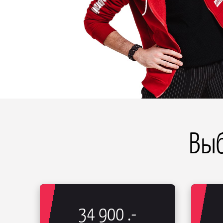
Вы
34 900
.-