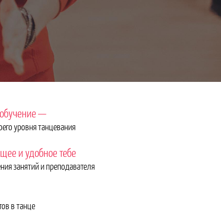
обучение —
оего уровня танцевания
щее и удобное тебе
ения занятий и преподавателя
ов в танце