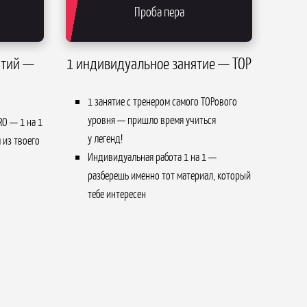
Проба пера
ятий —
1 индивидуальное занятие — TOP
1 занятие с тренером самого TOPового
уровня — пришло время учиться
RO — 1 на 1
у легенд!
 из твоего
Индивидуальная работа 1 на 1 —
разберешь именно тот материал, который
тебе интересен