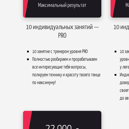
Максимальный результат
М
10 индивидуальных занятий —
10 ин
PRO
10 занятие с тренером уровня PRO
10 за
Полностью разбираем и прорабатываем
уров
все интересующие тебя вопросы,
у лег
полируем технику и красоту твоего танца
Индив
по максимуму!
довед
своег
до ав
22 900
.-