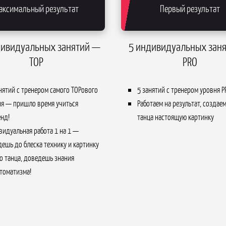
аксимальный результат
Первый результат
дивидуальных занятий —
5 индивидуальных зан
TOP
PRO
нятий с тренером самого TOPового
5 занятий с тренером уровня P
ня — пришло время учиться
Работаем на результат, создаем
енд!
танца настоящую картинку
идуальная работа 1 на 1 —
ешь до блеска технику и картинку
о танца, доведешь знания
томатизма!