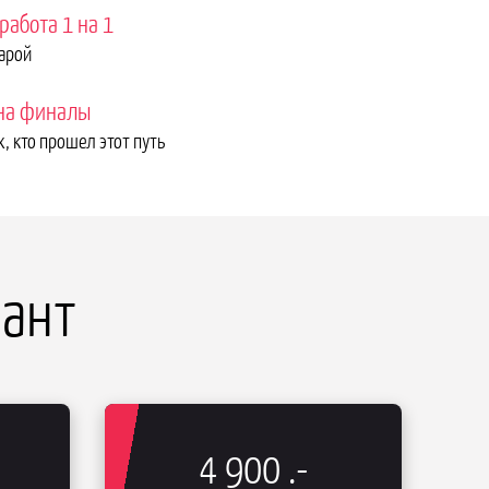
абота 1 на 1
парой
 на финалы
ех, кто прошел этот путь
ант
4 900
.-