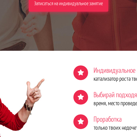
Записаться на индивидуальное занятие
Индивидуальное 
катализатор роста тв
Выбирай подходя
время, место провед
Проработка
только твоих недочет