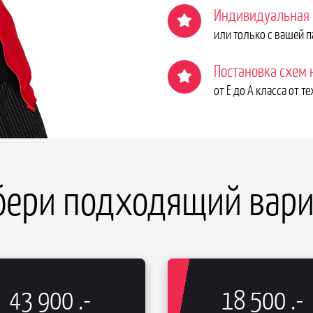
Индивидуальная р
или только с вашей 
Постановка схем
от Е до А класса от т
бери подходящий вари
43 900
.-
18 500
.-