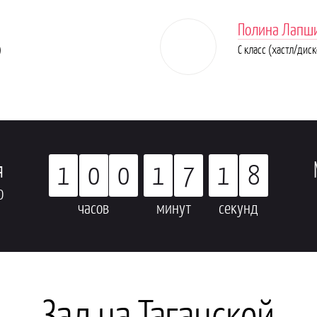
Полина Лапш
)
C класс (хастл/диск
я
1
0
0
1
7
1
7
0
часов
минут
секунд
Зал на Таганской