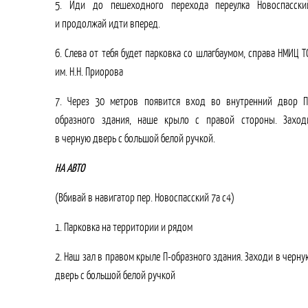
5. Иди до пешеходного перехода переулка Новоспасски
и продолжай идти вперед.
6. Слева от тебя будет парковка со шлагбаумом, справа НМИЦ Т
им. Н.Н. Приорова
7. Через 30 метров появится вход во внутренний двор П
образного здания, наше крыло с правой стороны. Заход
в черную дверь с большой белой ручкой.
НА АВТО
(Вбивай в навигатор пер. Новоспасский 7а с4)
1. Парковка на территории и рядом
2. Наш зал в правом крыле П-образного здания. Заходи в черну
дверь с большой белой ручкой