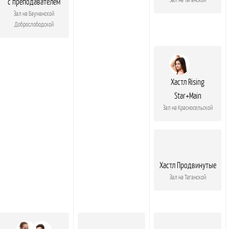
с преподавателем
Зал на Бауманской
Доброслободской
Хастл Rising
Star+Main
Зал на Красносельской
Хастл Продвинутые
Зал на Таганской