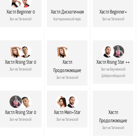
Хастл Beginner 0
Хастл Дискотечная
Хастл Beginner+
Зал на Таганской
Екатерининский парк
Зал на Таганской
Хастл Rising Star 0
Хастл
Хастл Rising Star ++
Зал на Таганской
Зал на Бауманской
Продолжающие
Доброслободской
Зал на Таганской
Хастл Rising Star 0
Хастл Main+Star
Хастл
Зал на Таганской
Зал на Таганской
Продолжающие
Зал на Таганской