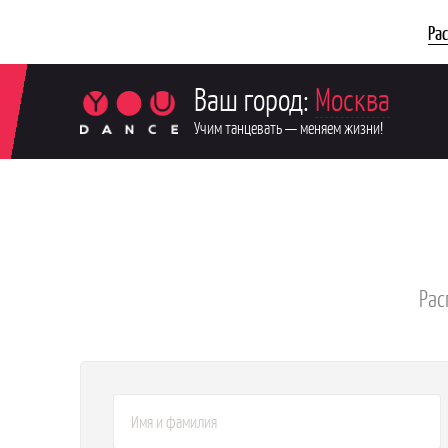
Ра
Ваш город:
Москва
Учим танцевать — меняем жизни!
Рас