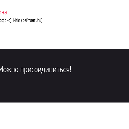
ина
офокс), Main (рейтинг JnJ)
можно присоединиться!