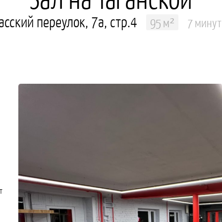
сский переулок, 7а, стр.4
95 м²
7 минут
т