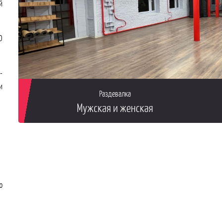
й
О
-
и
Раздевалка
Мужская и женская
ю