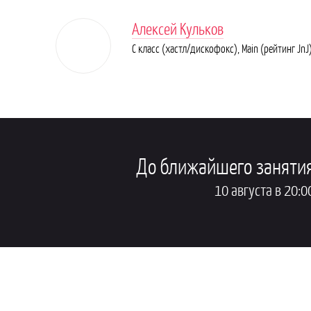
Алексей Кульков
C класс (хастл/дискофокс), Main (рейтинг JnJ
До ближайшего заняти
10 августа в 20:0