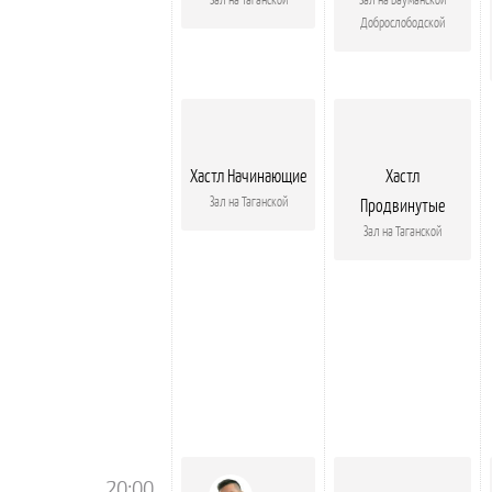
Доброслободской
Хастл Начинающие
Хастл
Зал на Таганской
Продвинутые
Зал на Таганской
20:00