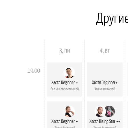
Другие
00:00
3, пн
4, вт
19:00
Хастл Beginner +
Хастл Beginner+
Зал на Красносельской
Зал на Таганской
Хастл Beginner +
Хастл Rising Star ++
Зал на Таганской
Зал на Бауманской