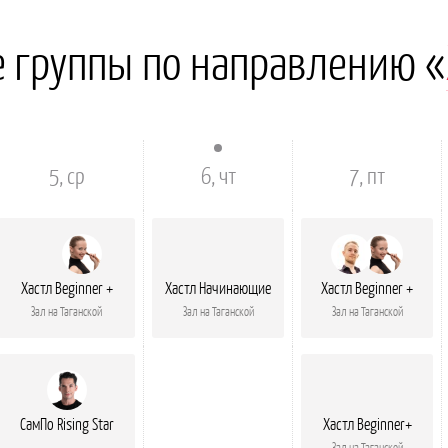
 группы по направлению «
5, ср
6, чт
7, пт
Хастл Beginner +
Хастл Начинающие
Хастл Beginner +
Зал на Таганской
Зал на Таганской
Зал на Таганской
СамПо Rising Star
Хастл Beginner+
Зал на Таганской