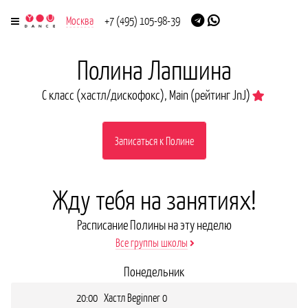
Москва
+7 (495) 105-98-39
Полина Лапшина
C класс (хастл/дискофокс), Main (рейтинг JnJ)
Записаться к Полине
Жду тебя на занятиях!
Расписание Полины на эту неделю
Все группы школы
Понедельник
20:00 Хастл Beginner 0