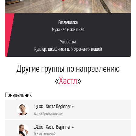
Раздевалка
Мужская и женская
Удобства
Куллер, шкафчики для хранения вещей
Другие группы по направлению
«
Хастл
»
Понедельник
19:00 Хастл Beginner +
Зал на Красносельской
19:00 Хастл Beginner +
Зал на Таганской