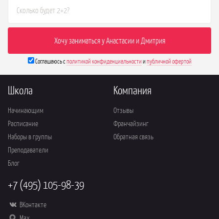
Соглашаюсь с
политикой конфиденциальности
и
публичной офертой
Школа
Компания
Начинающим
Отзывы
Расписание
Франчайзинг
Наборы в группы
Обратная связь
Преподаватели
Блог
+7 (495) 105-98-39
ВКонтакте
Max