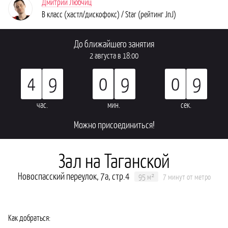
Дмитрий Любчиц
B класс (хастл/дискофокс) / Star (рейтинг JnJ)
До ближайшего занятия
2 августа в 18:00
4
9
0
9
0
8
час.
мин.
сек.
можно присоединиться!
Зал на Таганской
Новоспасский переулок, 7а, стр.4
95 м²
7 минут от метро
Как добраться: