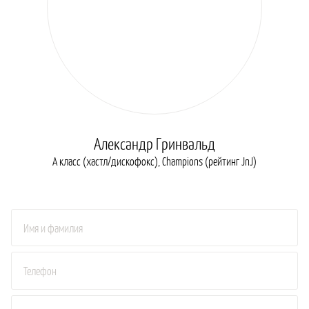
Александр Гринвальд
A класс (хастл/дискофокс), Champions (рейтинг JnJ)