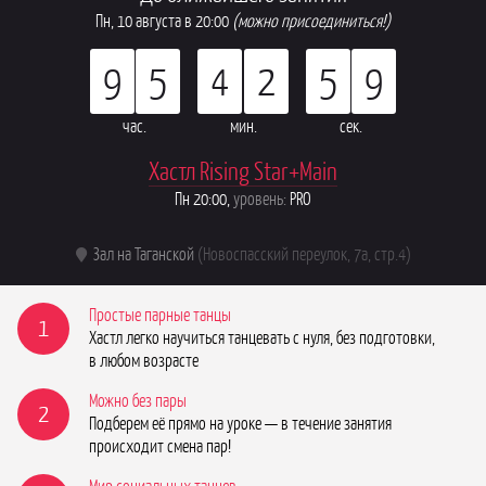
Пн, 10 августа в 20:00
(можно присоединиться!)
9
5
4
2
5
9
час.
мин.
сек.
Хастл Rising Star+Main
Пн 20:00,
уровень:
PRO
Зал на Таганской
(Новоспасский переулок, 7а, стр.4)
Простые парные танцы
1
Хастл легко научиться танцевать с нуля, без подготовки,
в любом возрасте
Можно без пары
2
Подберем её прямо на уроке — в течение занятия
происходит смена пар!
Мир социальных танцев