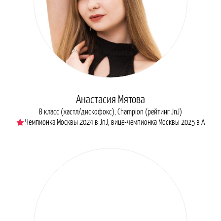
Анастасия Мятова
B класс (хастл/дискофокс), Сhampion (рейтинг JnJ)
Чемпионка Москвы 2024 в JnJ, вице-чемпионка Москвы 2025 в А