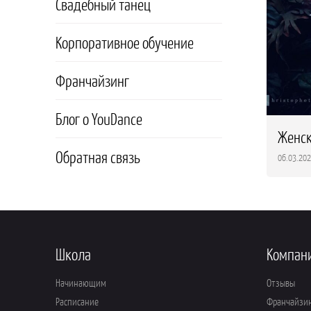
Свадебный танец
Корпоративное обучение
Франчайзинг
Блог о YouDance
Женск
Обратная связь
06.03.20
Школа
Компан
Начинающим
Отзывы
Расписание
Франчайзи