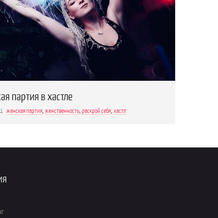
ая партия в хастле
21
женская партия
,
женственность
,
раскрой себя
,
хастл
ия
нг