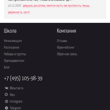
10.12.2020
девушка
,
дискотека
,
занятия хастл
,
как пригласить
,
танцы
,
уверенность
,
хастл
Школа
Компания
Начинающим
Отзывы
Расписание
Франчайзинг
Наборы в группы
Обратная связь
Преподаватели
Блог
+7 (495) 105-98-39
ВКонтакте
Max
Instagram
Telegram