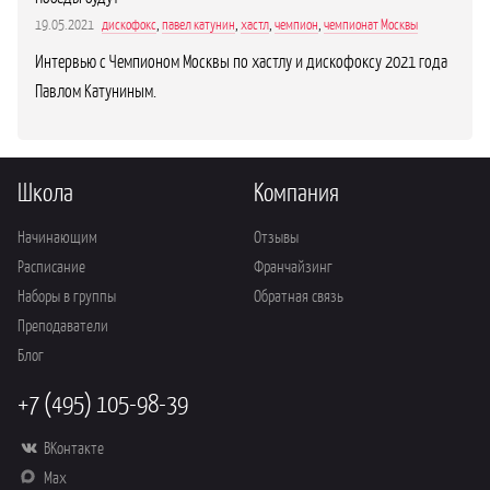
19.05.2021
дискофокс
,
павел катунин
,
хастл
,
чемпион
,
чемпионат Москвы
Интервью с Чемпионом Москвы по хастлу и дискофоксу 2021 года
Павлом Катуниным.
Школа
Компания
Начинающим
Отзывы
Расписание
Франчайзинг
Наборы в группы
Обратная связь
Преподаватели
Блог
+7 (495) 105-98-39
ВКонтакте
Max