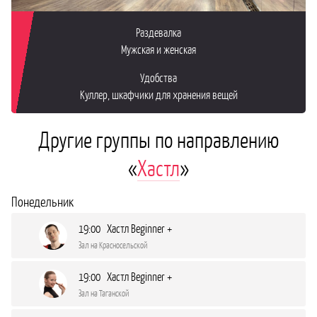
Раздевалка
Мужская и женская
Удобства
Куллер, шкафчики для хранения вещей
Другие группы по направлению
«
Хастл
»
Понедельник
19:00 Хастл Beginner +
Зал на Красносельской
19:00 Хастл Beginner +
Зал на Таганской