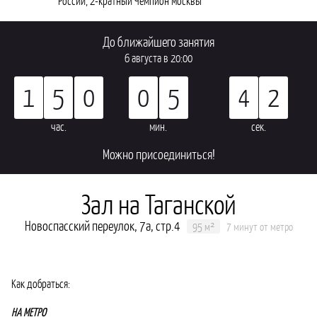
До ближайшего занятия
6 августа в 20:00
1
5
0
0
5
4
2
час.
мин.
сек.
можно присоединиться!
Зал на Таганской
Новоспасский переулок, 7а, стр.4
95 м²
7 минут от метро
Как добраться:
НА МЕТРО