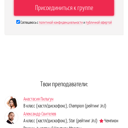
Соглашаюсь с
политикой конфиденциальности
и
публичной офертой
Твои преподаватели:
Анастасия Пильгун
B класс (хастл/дискофокс), Champion (рейтинг JnJ)
Александр Свителев
А класс (хастл/дискофокс), Star (рейтинг JnJ)
Чемпион
России, 2-кратный Чемпион Москвы