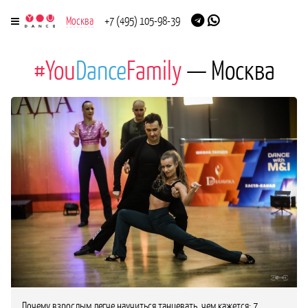
Москва
+7 (495) 105-98-39
#You
Dance
Family
— Москва
Почему взрослым легче научиться танцевать, чем кажется: 7