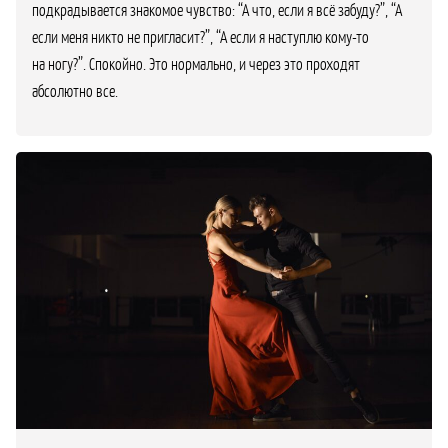
подкрадывается знакомое чувство: “А что, если я всё забуду?”, “А
если меня никто не пригласит?”, “А если я наступлю кому-то
на ногу?”. Спокойно. Это нормально, и через это проходят
абсолютно все.