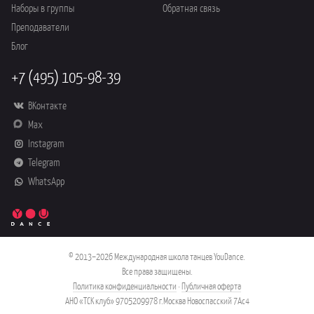
Наборы в группы
Обратная связь
Преподаватели
Блог
+7 (495) 105-98-39
ВКонтакте
Max
Instagram
Telegram
WhatsApp
© 2013–2026 Международная школа танцев YouDance.
Все права защищены.
Политика конфиденциальности
·
Публичная оферта
АНО «ТСК клуб» 9705209978 г.Москва Новоспасский 7Ас4