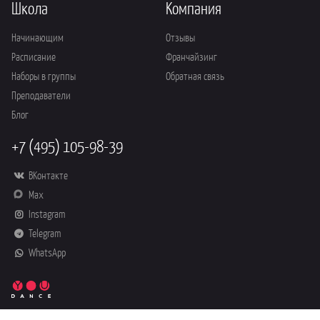
Школа
Компания
Начинающим
Отзывы
Расписание
Франчайзинг
Наборы в группы
Обратная связь
Преподаватели
Блог
+7 (495) 105-98-39
ВКонтакте
Max
Instagram
Telegram
WhatsApp