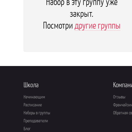
Набор в эту группу уже
закрыт.
Посмотри
другие группы
Школа
Компан
Начинающим
Отзывы
Расписание
Франчайзи
Наборы в группы
Обратная с
Преподаватели
Блог