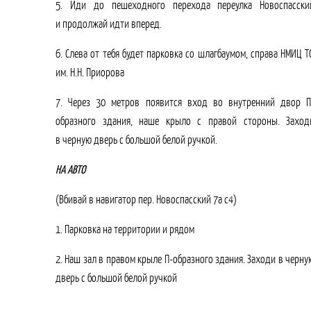
5. Иди до пешеходного перехода переулка Новоспасски
и продолжай идти вперед.
6. Слева от тебя будет парковка со шлагбаумом, справа НМИЦ Т
им. Н.Н. Приорова
7. Через 30 метров появится вход во внутренний двор П
образного здания, наше крыло с правой стороны. Заход
в черную дверь с большой белой ручкой.
НА АВТО
(Вбивай в навигатор пер. Новоспасский 7а с4)
1. Парковка на территории и рядом
2. Наш зал в правом крыле П-образного здания. Заходи в черну
дверь с большой белой ручкой