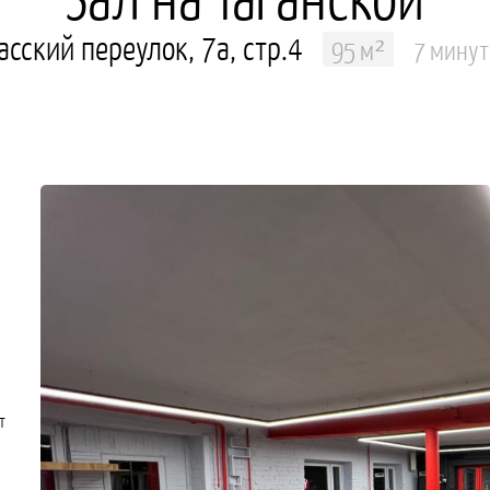
сский переулок, 7а, стр.4
95 м²
7 минут
т