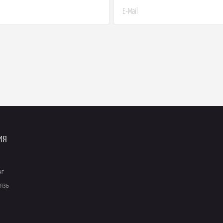
ия
нг
вязь