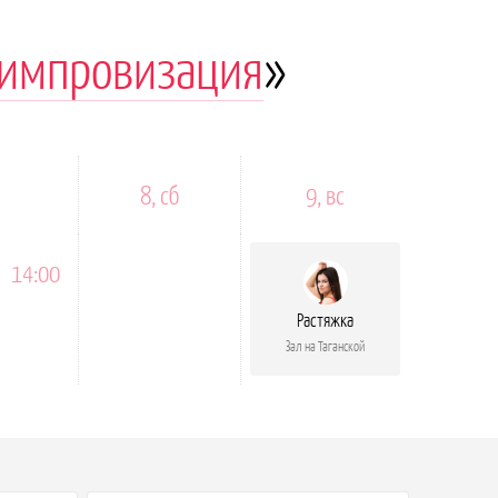
 импровизация
»
8, сб
9, вс
14:00
Растяжка
Зал на Таганской