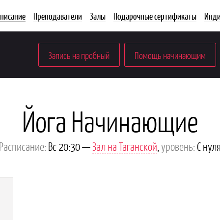
списание
Преподаватели
Залы
Подарочные сертификаты
Инди
Запись на пробный
Помощь начинающим
Йога Начинающие
Расписание:
Вс 20:30 —
Зал на Таганской
,
уровень:
С нул