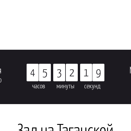
я
4
5
3
2
1
8
0
часов
минуты
секунд
Зал на Таганской