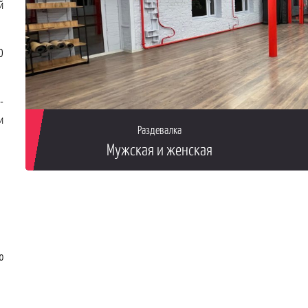
й
О
-
и
Раздевалка
Мужская и женская
ю