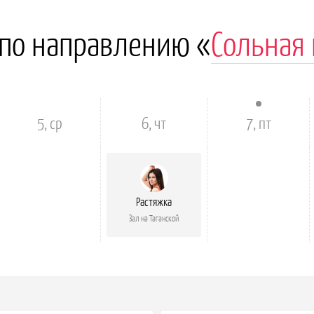
 по направлению «
Сольная
5, ср
6, чт
7, пт
Растяжка
Зал на Таганской