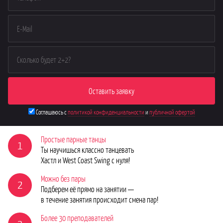
Соглашаюсь с
политикой конфиденциальности
и
публичной офертой
Простые парные танцы
1
Ты научишься классно танцевать
Хастл и West Coast Swing с нуля!
Можно без пары
2
Подберем её прямо на занятии —
в течение занятия происходит смена пар!
Более 30 преподавателей