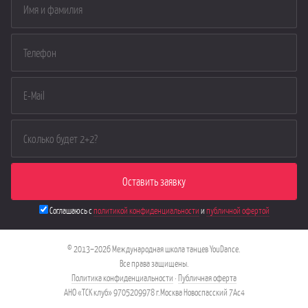
Соглашаюсь с
политикой конфиденциальности
и
публичной офертой
© 2013–2026 Международная школа танцев YouDance.
Все права защищены.
Политика конфиденциальности
·
Публичная оферта
АНО «ТСК клуб» 9705209978 г.Москва Новоспасский 7Ас4